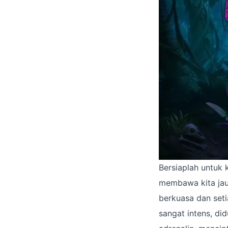
Bersiaplah untuk 
membawa kita jau
berkuasa dan seti
sangat intens, d