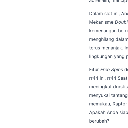
adrenalin, mencip
Dalam slot ini, A
Mekanisme
Doub
kemenangan berun
menghilang dala
terus menanjak. 
lingkungan yang 
Fitur
Free Spins
de
rr44 ini. rr44 S
meningkat drasti
menyukai tantanga
memukau, Raptor
Apakah Anda siap
berubah?