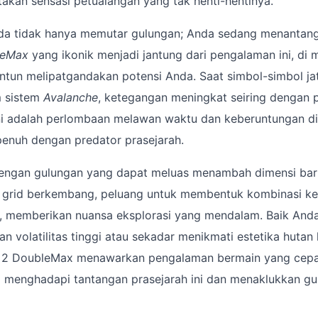
takan sensasi petualangan yang tak henti-hentinya.
nda tidak hanya memutar gulungan; Anda sedang menantang 
leMax
yang ikonik menjadi jantung dari pengalaman ini, di 
tun melipatgandakan potensi Anda. Saat simbol-simbol ja
m sistem
Avalanche
, ketegangan meningkat seiring dengan
Ini adalah perlombaan melawan waktu dan keberuntungan d
penuh dengan predator prasejarah.
ngan gulungan yang dapat meluas menambah dimensi bar
aat grid berkembang, peluang untuk membentuk kombinasi 
s, memberikan nuansa eksplorasi yang mendalam. Baik And
n volatilitas tinggi atau sekadar menikmati estetika hutan 
 2 DoubleMax menawarkan pengalaman bermain yang cepat
 menghadapi tantangan prasejarah ini dan menaklukkan gu