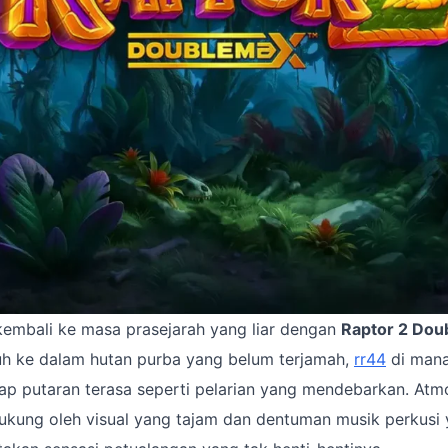
kembali ke masa prasejarah yang liar dengan
Raptor 2 Dou
h ke dalam hutan purba yang belum terjamah,
rr44
di mana
ap putaran terasa seperti pelarian yang mendebarkan. Atmo
idukung oleh visual yang tajam dan dentuman musik perkus