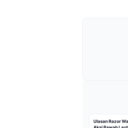
Ulasan Razor W
Aksi Bawah Laut