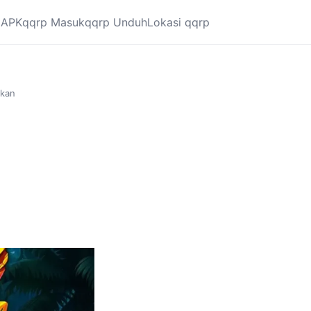
 APK
qqrp Masuk
qqrp Unduh
Lokasi qqrp
rkan