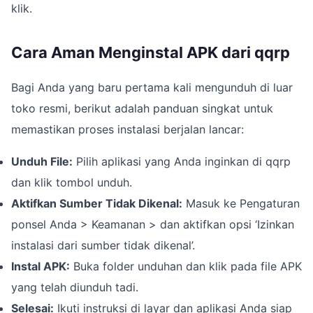
klik.
Cara Aman Menginstal APK dari qqrp
Bagi Anda yang baru pertama kali mengunduh di luar
toko resmi, berikut adalah panduan singkat untuk
memastikan proses instalasi berjalan lancar:
Unduh File:
Pilih aplikasi yang Anda inginkan di qqrp
dan klik tombol unduh.
Aktifkan Sumber Tidak Dikenal:
Masuk ke Pengaturan
ponsel Anda > Keamanan > dan aktifkan opsi ‘Izinkan
instalasi dari sumber tidak dikenal’.
Instal APK:
Buka folder unduhan dan klik pada file APK
yang telah diunduh tadi.
Selesai:
Ikuti instruksi di layar dan aplikasi Anda siap