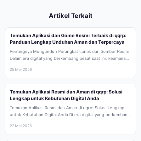
Artikel Terkait
Temukan Aplikasi dan Game Resmi Terbaik di qqrp:
Panduan Lengkap Unduhan Aman dan Terpercaya
Pentingnya Mengunduh Perangkat Lunak dari Sumber Resmi
Dalam era digital yang berkembang pesat saat ini, keamanan
data pribadi menjadi prioritas...
25 Mei 2026
Temukan Aplikasi Resmi dan Aman di qqrp: Solusi
Lengkap untuk Kebutuhan Digital Anda
Temukan Aplikasi Resmi dan Aman di qqrp: Solusi Lengkap
untuk Kebutuhan Digital Anda Di era digital yang berkembang
pesat saat...
22 Mei 2026