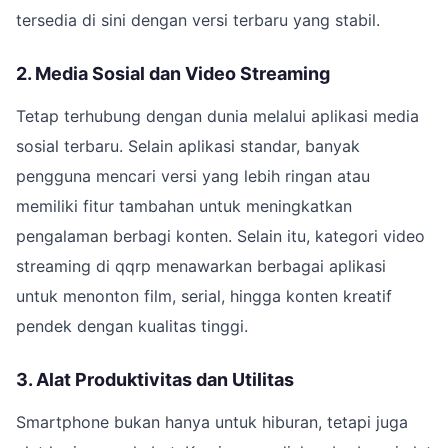
tersedia di sini dengan versi terbaru yang stabil.
2. Media Sosial dan Video Streaming
Tetap terhubung dengan dunia melalui aplikasi media
sosial terbaru. Selain aplikasi standar, banyak
pengguna mencari versi yang lebih ringan atau
memiliki fitur tambahan untuk meningkatkan
pengalaman berbagi konten. Selain itu, kategori video
streaming di qqrp menawarkan berbagai aplikasi
untuk menonton film, serial, hingga konten kreatif
pendek dengan kualitas tinggi.
3. Alat Produktivitas dan Utilitas
Smartphone bukan hanya untuk hiburan, tetapi juga