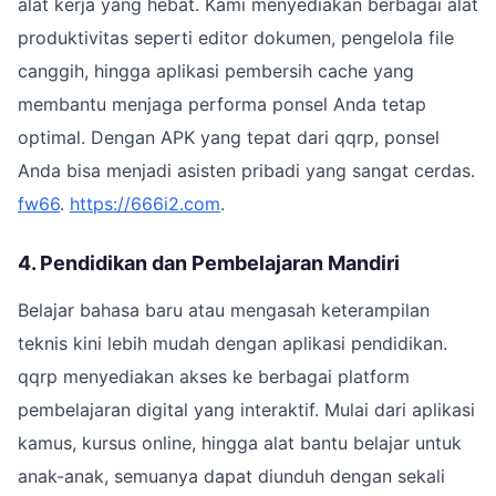
alat kerja yang hebat. Kami menyediakan berbagai alat
produktivitas seperti editor dokumen, pengelola file
canggih, hingga aplikasi pembersih cache yang
membantu menjaga performa ponsel Anda tetap
optimal. Dengan APK yang tepat dari qqrp, ponsel
Anda bisa menjadi asisten pribadi yang sangat cerdas.
fw66
.
https://666i2.com
.
4. Pendidikan dan Pembelajaran Mandiri
Belajar bahasa baru atau mengasah keterampilan
teknis kini lebih mudah dengan aplikasi pendidikan.
qqrp menyediakan akses ke berbagai platform
pembelajaran digital yang interaktif. Mulai dari aplikasi
kamus, kursus online, hingga alat bantu belajar untuk
anak-anak, semuanya dapat diunduh dengan sekali