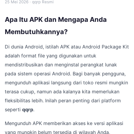
25 Mei 2026
· qqrp Resmi
Apa Itu APK dan Mengapa Anda
Membutuhkannya?
Di dunia Android, istilah APK atau Android Package Kit
adalah format file yang digunakan untuk
mendistribusikan dan menginstal perangkat lunak
pada sistem operasi Android. Bagi banyak pengguna,
mengunduh aplikasi langsung dari toko resmi mungkin
terasa cukup, namun ada kalanya kita memerlukan
fleksibilitas lebih. Inilah peran penting dari platform
seperti
qqrp
.
Mengunduh APK memberikan akses ke versi aplikasi
yang mungkin belum tersedia di wilayah Anda,