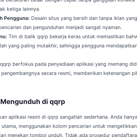
hak ketiga lainnya.
h Pengguna:
Desain situs yang bersih dan tanpa iklan ya
encarian dan pengunduhan menjadi sangat nyaman.
nu:
Tim di balik qqrp bekerja keras untuk memastikan bahwa
lah yang paling mutakhir, sehingga pengguna mendapatkan f
qqrp berfokus pada penyediaan aplikasi yang memang didi
eh pengembangnya secara resmi, memberikan ketenangan pik
 Mengunduh di qqrp
n aplikasi resmi di qqrp sangatlah sederhana. Anda hanya
s utama, menggunakan kolom pencarian untuk mengetikkan
 dan menekan tombol unduh. Tidak ada prosedur pendaftara