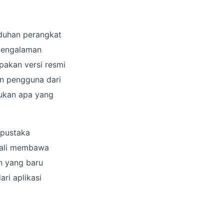
nduhan perangkat
 pengalaman
pakan versi resmi
an pengguna dari
mukan apa yang
 pustaka
 kali membawa
n yang baru
ri aplikasi