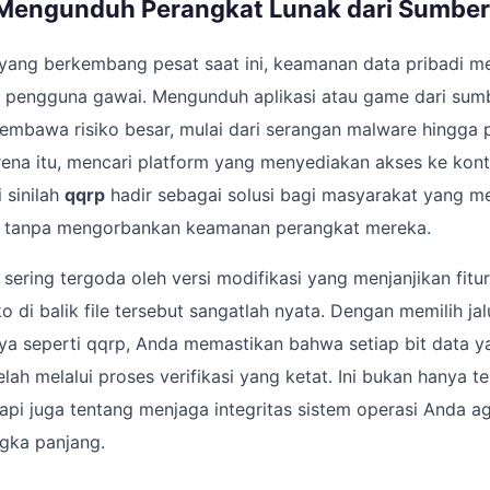
Mengunduh Perangkat Lunak dari Sumber
 yang berkembang pesat saat ini, keamanan data pribadi men
p pengguna gawai. Mengunduh aplikasi atau game dari sum
 membawa risiko besar, mulai dari serangan malware hingga 
arena itu, mencari platform yang menyediakan akses ke kon
i sinilah
qqrp
hadir sebagai solusi bagi masyarakat yang m
 tanpa mengorbankan keamanan perangkat mereka.
ering tergoda oleh versi modifikasi yang menjanjikan fitu
ko di balik file tersebut sangatlah nyata. Dengan memilih jal
aya seperti qqrp, Anda memastikan bahwa setiap bit data 
lah melalui proses verifikasi yang ketat. Ini bukan hanya t
etapi juga tentang menjaga integritas sistem operasi Anda ag
gka panjang.