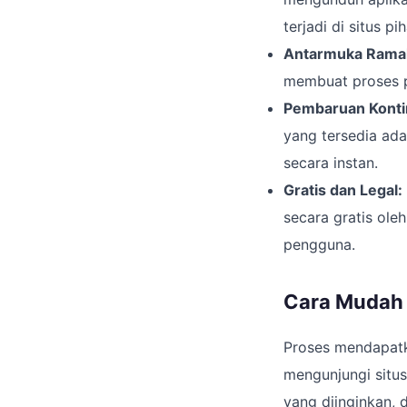
terjadi di situs pi
Antarmuka Rama
membuat proses p
Pembaruan Konti
yang tersedia ada
secara instan.
Gratis dan Legal:
secara gratis ol
pengguna.
Cara Mudah
Proses mendapatka
mengunjungi situ
yang diinginkan,