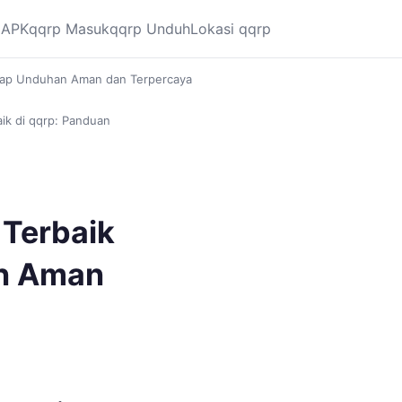
 APK
qqrp Masuk
qqrp Unduh
Lokasi qqrp
gkap Unduhan Aman dan Terpercaya
ik di qqrp: Panduan
 Terbaik
an Aman