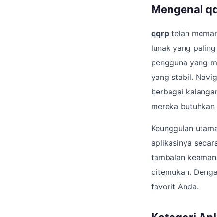
Mengenal qqr
qqrp
telah memant
lunak yang palin
pengguna yang mul
yang stabil. Navi
berbagai kalanga
mereka butuhkan 
Keunggulan utama
aplikasinya secar
tambalan keamana
ditemukan. Dengan
favorit Anda.