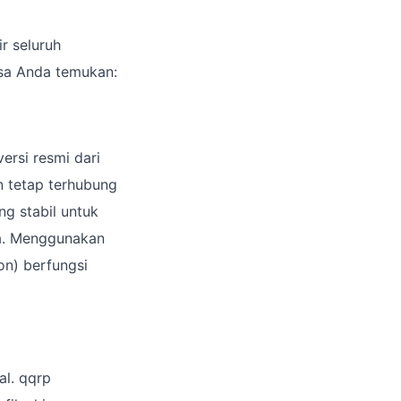
r seluruh
isa Anda temukan:
ersi resmi dari
in tetap terhubung
ng stabil untuk
ya. Menggunakan
on) berfungsi
al. qqrp