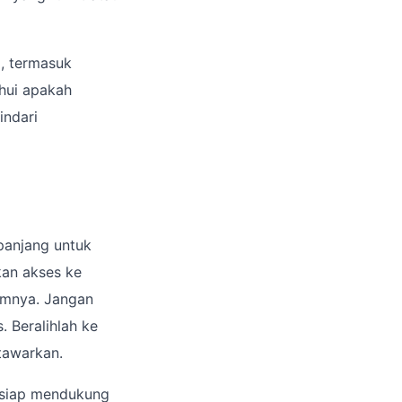
i, termasuk
hui apakah
indari
panjang untuk
an akses ke
lumnya. Jangan
 Beralihlah ke
tawarkan.
g siap mendukung