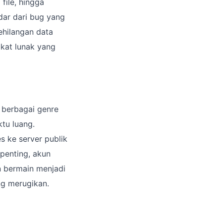
file, hingga
dar dari bug yang
ehilangan data
gkat lunak yang
 berbagai genre
tu luang.
 ke server publik
penting, akun
n bermain menjadi
ng merugikan.