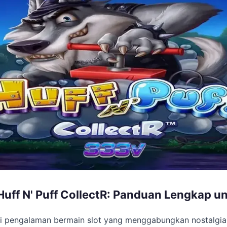
Huff N' Puff CollectR: Panduan Lengkap u
i pengalaman bermain slot yang menggabungkan nostalgia