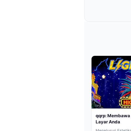
qqrp: Membawa 
Layar Anda
Menelusuri Estetika