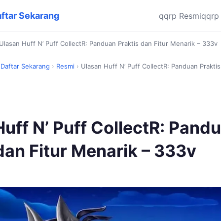
aftar Sekarang
qqrp Resmi
qqrp
Ulasan Huff N’ Puff CollectR: Panduan Praktis dan Fitur Menarik – 333v
| Daftar Sekarang
›
Resmi
›
Ulasan Huff N’ Puff CollectR: Panduan Praktis
uff N’ Puff CollectR: Pand
dan Fitur Menarik – 333v