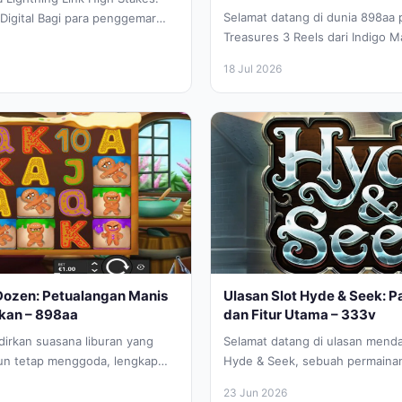
Selamat datang di dunia 898aa
r Digital Bagi para penggemar
Treasures 3 Reels dari Indigo
embandingkan judul-judul
Anda ke kerajaan permen yang..
18 Jul 2026
 Dozen: Petualangan Manis
Ulasan Slot Hyde & Seek: P
kan – 898aa
dan Fitur Utama – 333v
irkan suasana liburan yang
Selamat datang di ulasan mend
n tetap menggoda, lengkap
Hyde & Seek, sebuah permainan
ahe yang terlihat jauh lebih
membawa nuansa Halloween klas
23 Jun 2026
perangkat...