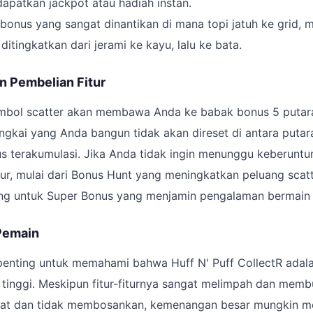
apatkan jackpot atau hadiah instan.
onus yang sangat dinantikan di mana topi jatuh ke grid, 
ditingkatkan dari jerami ke kayu, lalu ke bata.
 Pembelian Fitur
mbol scatter akan membawa Anda ke babak bonus 5 putara
ngkai yang Anda bangun tidak akan direset di antara putar
s terakumulasi. Jika Anda tidak ingin menunggu keberuntu
tur, mulai dari Bonus Hunt yang meningkatkan peluang scatt
ng untuk Super Bonus yang menjamin pengalaman bermain y
Pemain
penting untuk memahami bahwa Huff N' Puff CollectR adal
s tinggi. Meskipun fitur-fiturnya sangat melimpah dan memb
pat dan tidak membosankan, kemenangan besar mungkin m