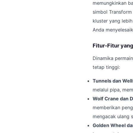
memungkinkan bab
simbol Transform
kluster yang lebi
Anda menyelesaika
Fitur-Fitur ya
Dinamika permaina
tetap tinggi:
Tunnels dan Well
melalui pipa, mem
Wolf Crane dan D
memberikan penga
mengacak ulang si
Golden Wheel da