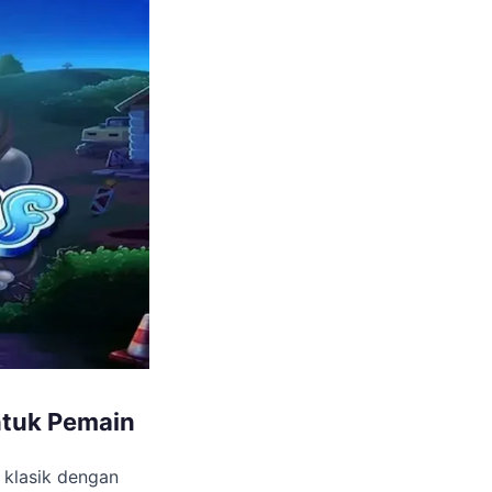
ntuk Pemain
 klasik dengan