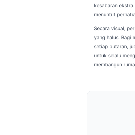
kesabaran ekstra.
menuntut perhatia
Secara visual, p
yang halus. Bagi 
setiap putaran, j
untuk selalu men
membangun rumah 