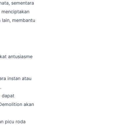
mata, sementara
, menciptakan
a lain, membantu
gkat antusiasme
ra instan atau
.
e dapat
Demolition akan
n picu roda