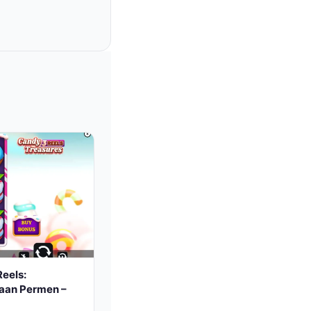
eels:
jaan Permen –