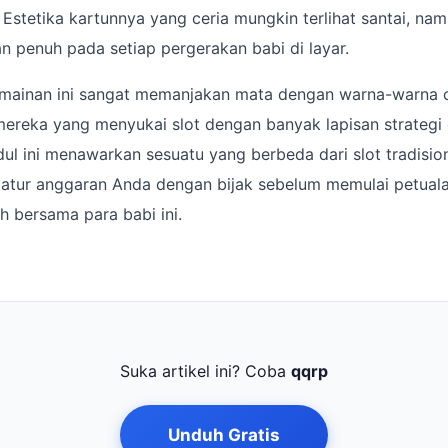
 Estetika kartunnya yang ceria mungkin terlihat santai, n
n penuh pada setiap pergerakan babi di layar.
ermainan ini sangat memanjakan mata dengan warna-warna 
mereka yang menyukai slot dengan banyak lapisan strategi 
udul ini menawarkan sesuatu yang berbeda dari slot tradisio
gatur anggaran Anda dengan bijak sebelum memulai petual
bersama para babi ini.
Suka artikel ini? Coba
qqrp
Unduh Gratis