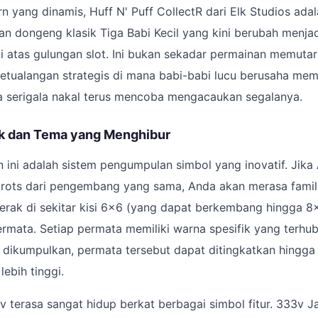
yang dinamis, Huff N' Puff CollectR dari Elk Studios adal
n dongeng klasik Tiga Babi Kecil yang kini berubah menjad
i atas gulungan slot. Ini bukan sekadar permainan memuta
 petualangan strategis di mana babi-babi lucu berusaha m
 serigala nakal terus mencoba mengacaukan segalanya.
k dan Tema yang Menghibur
an ini adalah sistem pengumpulan simbol yang inovatif. Jik
irots dari pengembang yang sama, Anda akan merasa famil
gerak di sekitar kisi 6×6 (yang dapat berkembang hingga 8
mata. Setiap permata memiliki warna spesifik yang terhu
t dikumpulkan, permata tersebut dapat ditingkatkan hingga 
lebih tinggi.
v terasa sangat hidup berkat berbagai simbol fitur. 333v