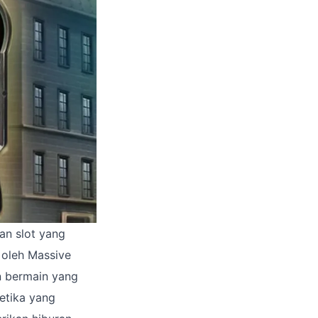
an slot yang
oleh Massive
n bermain yang
etika yang