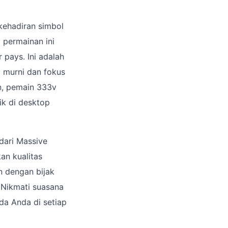
kehadiran simbol
 permainan ini
 pays. Ini adalah
 murni dan fokus
n, pemain 333v
ik di desktop
dari Massive
an kualitas
n dengan bijak
 Nikmati suasana
da Anda di setiap