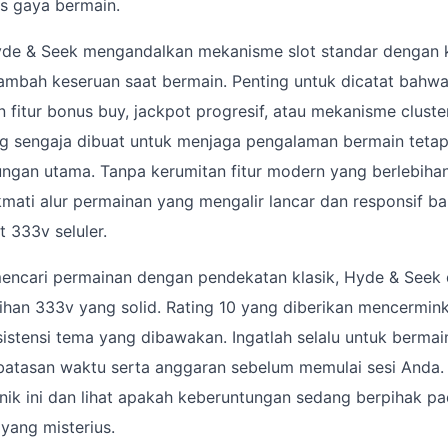
is gaya bermain.
Hyde & Seek mengandalkan mekanisme slot standar dengan 
ambah keseruan saat bermain. Penting untuk dicatat bahwa
 fitur bonus buy, jackpot progresif, atau mekanisme cluster
ng sengaja dibuat untuk menjaga pengalaman bermain tetap
ungan utama. Tanpa kerumitan fitur modern yang berlebiha
ati alur permainan yang mengalir lancar dan responsif ba
 333v seluler.
encari permainan dengan pendekatan klasik, Hyde & Seek 
lihan 333v yang solid. Rating 10 yang diberikan mencermink
istensi tema yang dibawakan. Ingatlah selalu untuk bermai
atasan waktu serta anggaran sebelum memulai sesi Anda.
ik ini dan lihat apakah keberuntungan sedang berpihak pa
yang misterius.