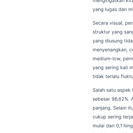
mengingatkan kit
yang lugas dan mu
Secara visual, p
struktur yang san
yang diusung tida
menyenangkan, coc
medium-low, perm
yang sering kali 
tidak terlalu fluktu
Salah satu aspek 
sebesar 96,62%. 
panjang. Selain i
cukup sering terj
mulai dari 0,1 hi