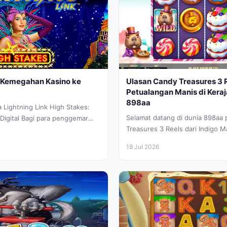
Kemegahan Kasino ke
Ulasan Candy Treasures 3 R
Petualangan Manis di Kera
898aa
 Lightning Link High Stakes:
Selamat datang di dunia 898aa
r Digital Bagi para penggemar
Treasures 3 Reels dari Indigo
embandingkan judul-judul
Anda ke kerajaan permen yang..
18 Jul 2026