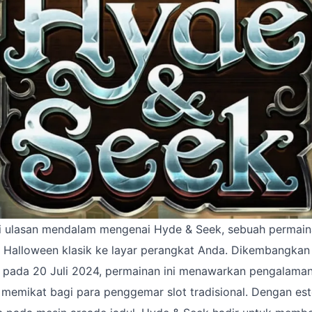
i ulasan mendalam mengenai Hyde & Seek, sebuah permain
alloween klasik ke layar perangkat Anda. Dikembangkan 
is pada 20 Juli 2024, permainan ini menawarkan pengalama
memikat bagi para penggemar slot tradisional. Dengan est