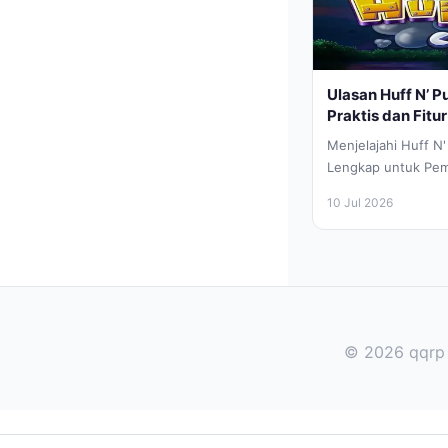
Ulasan Huff N’ P
Praktis dan Fitu
Menjelajahi Huff N'
Lengkap untuk Pem
pengalaman bermai
10 Jul 2026
nostalgia klasik den
© 2026 qqrp ⚡