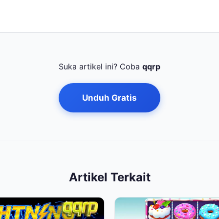
Suka artikel ini? Coba
qqrp
Unduh Gratis
Artikel Terkait